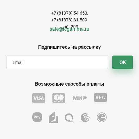
+7 (81378) 54-653,
+7 (81378) 31-509
доб. 203
sale@icgamma.ru
Подпишитесь на рассылку
OK
Возможные способы оплаты