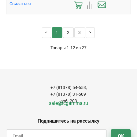
Связаться
1
2
3
Товары 1-12 из
27
+7 (81378) 54-653,
+7 (81378) 31-509
доб. 203
sale@icgamma.ru
Подпишитесь на рассылку
OK