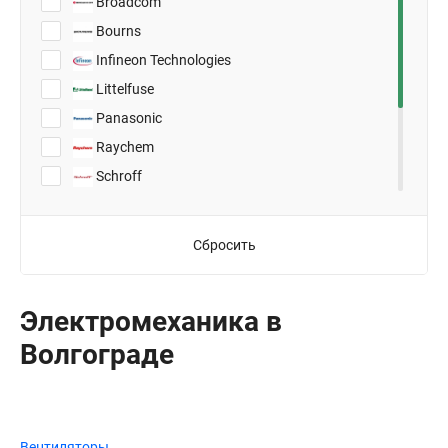
Broadcom
Bourns
Infineon Technologies
Littelfuse
Panasonic
Raychem
Schroff
TDK
TE Connectivity
Сбросить
Toshiba
Vishay
Электромеханика в
Волгограде
Вентиляторы