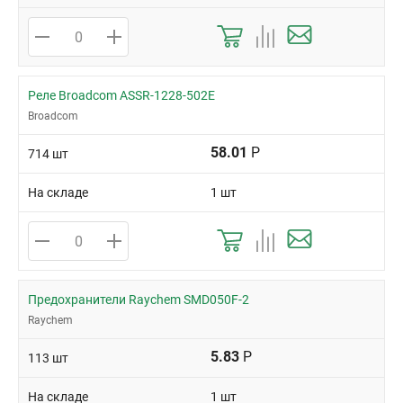
Реле Broadcom ASSR-1228-502E
Broadcom
58.01
Р
714 шт
На складе
1 шт
Предохранители Raychem SMD050F-2
Raychem
5.83
Р
113 шт
На складе
1 шт