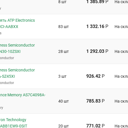
1 385.89
Р
8 шт
На скл
y
ть ATP Electronics
1 332.16
Р
CI-AABXX
83 шт
На скл
s
ess Semiconductor
1 292.03
Р
N30-10ZSXI
28 шт
На скл
conductor
ess Semiconductor
926.42
Р
-SZ45XI
3 шт
На скл
conductor
iance Memory AS7C4098A-
785.83
Р
40 шт
На скл
ry
on Technology
771.02
Р
ABB1EW9-0SIT
20 шт
На скл