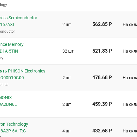
logy
ess Semiconductor
562.85
Р
167AXI
2 шт
На скл
conductor
ance Memory
521.83
Р
D1A-5TIN
32 шт
На скл
ry
ть PHISON Electronics
478.68
Р
-O00D10G00
2 шт
На скл
onics
MONIX
459.39
Р
3A2BN6E
2 шт
На скл
on Technology
432.68
Р
A2P-6A IT:G
4 шт
На скл