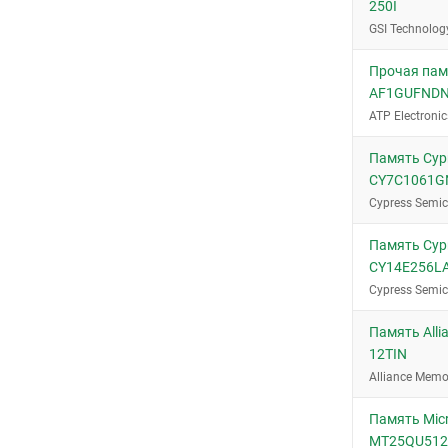
250I
96-FBGA (9x14)
GSI Technolog
SOT-23-5
Прочая памя
AF1GUFNDN
ATP Electronic
Память Cypr
CY7C1061G
Cypress Semi
Память Cypr
CY14E256LA
Cypress Semi
Память All
12TIN
Alliance Memo
Память Micr
MT25QU512