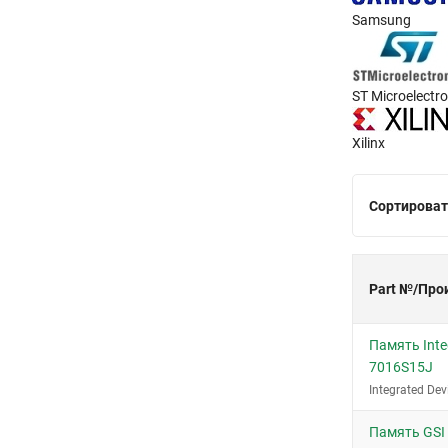
64-Fortified BGA (13x11)
Samsung
64-LFBGA, CSP (11x13)
66-TSOP
66-TSOP II
ST Microelectro
68-PLCC (24.21x24.21)
Xilinx
8-LSOP
8-PDIP
8-SO
Сортироват
8-SO W
8-SOIC
Part №/Про
8-UDFN (5x6)
8-WSON (8x6)
Память Inte
84-FBGA (8x12.5)
7016S15J
84-FBGA (9x12.5)
Integrated Dev
90-VFBGA (8x13)
Память GSI
96-FBGA (8x14)