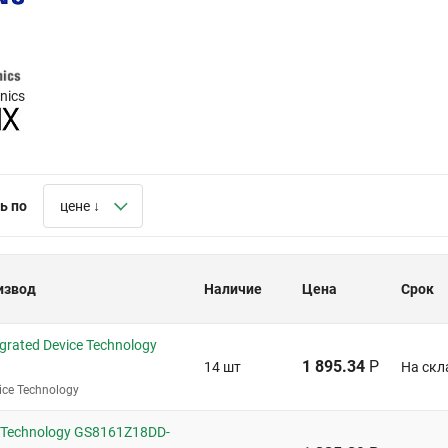
nics
ь по
цене ↓
извод
Наличие
Цена
Срок
grated Device Technology
1 895.34
Р
14 шт
На скл
ice Technology
 Technology GS8161Z18DD-