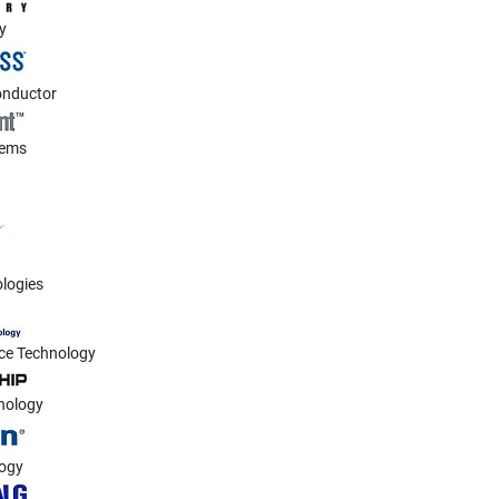
y
onductor
tems
ologies
ice Technology
nology
logy