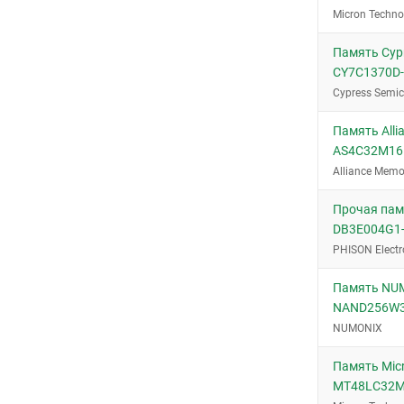
Micron Techno
Память Cypr
CY7C1370D-
Cypress Semi
Память Alli
AS4C32M16
Alliance Memo
Прочая памя
DB3E004G1
PHISON Electr
Память NU
NAND256W
NUMONIX
Память Micr
MT48LC32M8