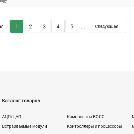
logy
1
2
3
4
5
...
ая
Следующая
Каталог товаров
АЦП/ЦАП
Компоненты ВОЛС
Встраиваемые модули
Контроллеры и процессоры