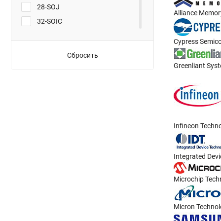
28-SOJ
Alliance Memor
32-SOIC
32-SOJ
Cypress Semic
32-TQFP
Сбросить
32-TQFP (7x7)
Greenliant Sys
44-TSOP
44-TSOP II
48-TSOP
48-TSOP (18.4x12)
Infineon Techn
48-TSOP I
48-VFBGA (6x8)
Integrated Dev
54-TSOP II
56-QFN-EP (8x8)
Microchip Tech
63-VFBGA
Micron Techno
63-VFBGA (9x11)