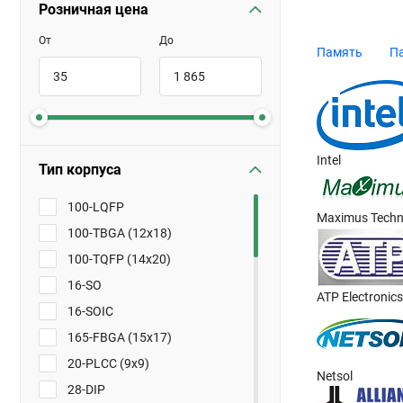
Розничная цена
Виды
От
До
Память
П
Сохраняю
Сбрасыв
Intel
У нас вы может
Тип корпуса
100-LQFP
Maximus Techn
100-TBGA (12x18)
100-TQFP (14x20)
16-SO
ATP Electronics
16-SOIC
165-FBGA (15x17)
20-PLCC (9x9)
Netsol
28-DIP