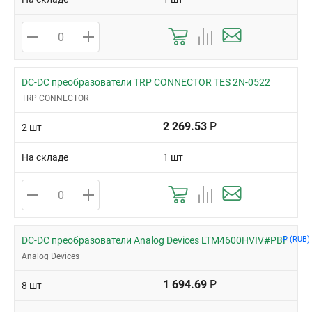
DC-DC преобразователи TRP CONNECTOR TES 2N-0522
TRP CONNECTOR
2 269.53
Р
2 шт
На складе
1 шт
DC-DC преобразователи Analog Devices LTM4600HVIV#PBF
(RUB)
Р
Analog Devices
1 694.69
Р
8 шт