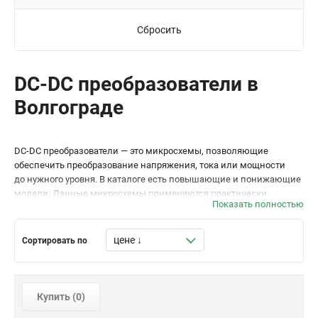
Сбросить
DC-DC преобразователи в
Волгограде
DC-DC преобразователи — это микросхемы, позволяющие
обеспечить преобразование напряжения, тока или мощности
до нужного уровня. В каталоге есть повышающие и понижающие
модели. Данные микросхемы применяются практически
Показать полностью
в любых электронных схемах и обеспечивают преобразование
на уровне от милливольт до киловольт.
Сортировать по
Виды преобразователей
напряжения
Купить (
0
)
Без индуктивности. Используют для питания