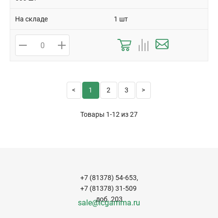
На складе
1 шт
1
2
3
Товары 1-12 из
27
+7 (81378) 54-653,
+7 (81378) 31-509
доб. 203
sale@icgamma.ru