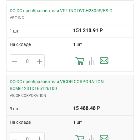
маломощных нагрузок.
Индуктивные. Могут быть повышающими или
DC-DC преобразователи VPT INC DVCH2805S/ES-G
понижающими напряжение.
VPT INC
С гальванической развязкой. Их используют, когда
требуется развязка базового потенциала (земли) между
151 218.91
Р
1 шт
входом и выходом.
У нас вы можете купить DC-DC преобразователи по низкой цене
На складе
1 шт
с доставкой по России.
DC-DC преобразователи VICOR CORPORATION
BCM6123TD1E5126T00
VICOR CORPORATION
15 488.48
Р
3 шт
На складе
1 шт