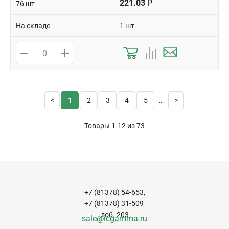
221.03
Р
76 шт
На складе
1 шт
1
2
3
4
5
...
Товары 1-12 из
73
+7 (81378) 54-653,
+7 (81378) 31-509
доб. 203
sale@icgamma.ru