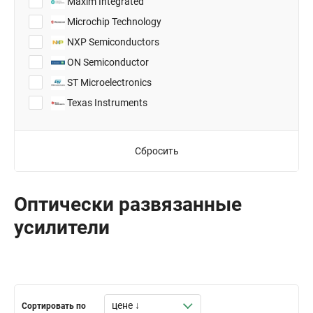
Maxim Integrated
8-MSOP
Microchip Technology
8-MSOP-PowerPad
NXP Semiconductors
8-SO
ON Semiconductor
8-SOIC
ST Microelectronics
8-VSSOP
Texas Instruments
SC-70
SOT-23-5
Сбросить
SOT-23-6
TSOT-23-5
TSOT-23-6
Оптически развязанные
усилители
Сортировать по