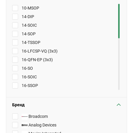
10-MSOP
14-DIP
14-SOIC
14-SOP
14-TSSOP
16-LFCSP-VQ (3x3)
16-QFN-EP (3x3)
16-SO
16-SOIC
16-SSOP
28-HTSSOP
6-DFN (2x3)
Бренд
8-CERDIP
Broadcom
8-DIP
Analog Devices
8-HVSON (4x4)