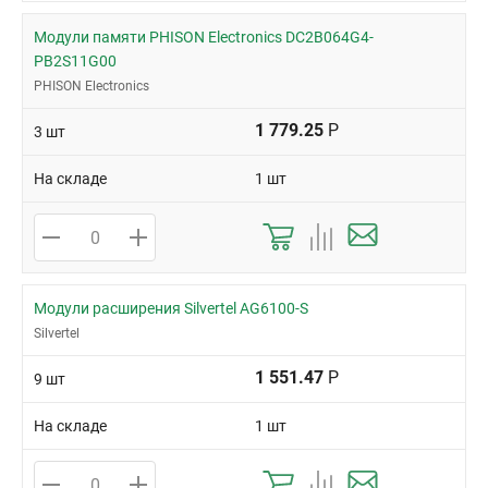
Модули памяти PHISON Electronics DC2B064G4-
PB2S11G00
PHISON Electronics
1 779.25
Р
3 шт
На складе
1 шт
Модули расширения Silvertel AG6100-S
Silvertel
1 551.47
Р
9 шт
На складе
1 шт