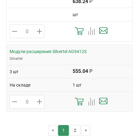
638.24
Р
шт
Модули расширения Silvertel AG9412S
Silvertel
555.04
Р
3 шт
На складе
1 шт
1
2