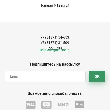
Товары 1-12 из
21
+7 (81378) 54-653,
+7 (81378) 31-509
доб. 203
sale@icgamma.ru
Подпишитесь на рассылку
OK
Возможные способы оплаты