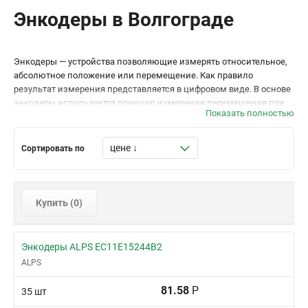
Энкодеры в Волгограде
Энкодеры — устройства позволяющие измерять относительное,
абсолютное положение или перемещение. Как правило
результат измерения представляется в цифровом виде. В основе
энкодеры используется принцип измерения перемещения при
Показать полностью
помощи оптических или магнитных датчиков. Различают
несколько вариантов энкодеров:
Сортировать по
инкрементные, детектирующих относительное изменение,
или приращение положения,
абсолютные, возвращающие абсолютное значение
Купить (
0
)
положения,
с оптическим сенсором, измеряющие отчеты при помощи
Энкодеры ALPS EC11E15244B2
прерывания сигнала между передатчиком оптического
ALPS
сигнала и его приемником.
81.58
Р
35 шт
с магнитным сенсором, производящие отчеты на основе