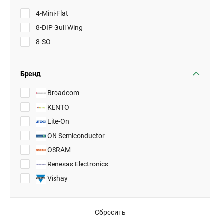
4-Mini-Flat
8-DIP Gull Wing
8-SO
Бренд
Broadcom
KENTO
Lite-On
ON Semiconductor
OSRAM
Renesas Electronics
Vishay
Сбросить