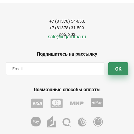
+7 (81378) 54-653,
+7 (81378) 31-509
доб. 203
sale@icgamma.ru
Подпишитесь на рассылку
OK
Возможные способы оплаты