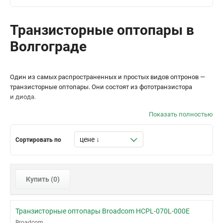
Транзисторные оптопары в
Волгограде
Один из самых распространенных и простых видов оптронов —
транзисторные оптопары. Они состоят из фототранзистора
и диода.
Показать полностью
Товар широко используются для развязки земляной петли
в интерфейсах между логическими цепями, смещения уровня
сигналов, в цепях обратной связи изолированных источников
Сортировать по
питания.
У нас можно купить различные модели оптопар
с транзисторным выходом. Работаем со всеми регионами
Купить (
0
)
страны, даем официальные гарантии. Готовы организовать
постоянные поставки товара с быстрой доставкой по России.
Транзисторные оптопары Broadcom HCPL-070L-000E
Broadcom